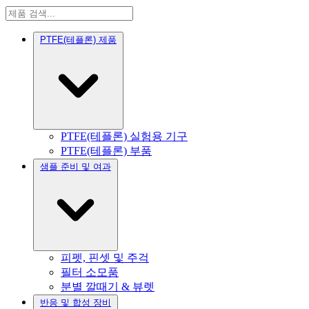
PTFE(테플론) 제품
PTFE(테플론) 실험용 기구
PTFE(테플론) 부품
샘플 준비 및 여과
피펫, 핀셋 및 주걱
필터 소모품
분별 깔때기 & 뷰렛
반응 및 합성 장비