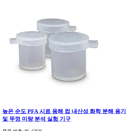
높은 순도 PFA 시료 용해 컵 내산성 화학 분해 용기
및 뚜껑 미량 분석 실험 기구