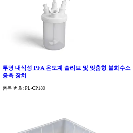
투명 내식성 PFA 온도계 슬리브 및 맞춤형 불화수소
응축 장치
품목 번호:
PL-CP180