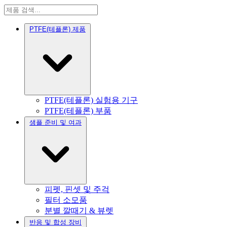
PTFE(테플론) 제품
PTFE(테플론) 실험용 기구
PTFE(테플론) 부품
샘플 준비 및 여과
피펫, 핀셋 및 주걱
필터 소모품
분별 깔때기 & 뷰렛
반응 및 합성 장비