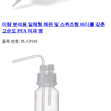
미량 분석용 일체형 체판 및 스퀴즈형 바디를 갖춘
고순도 PFA 여과 병
품목 번호:
PL-CP181