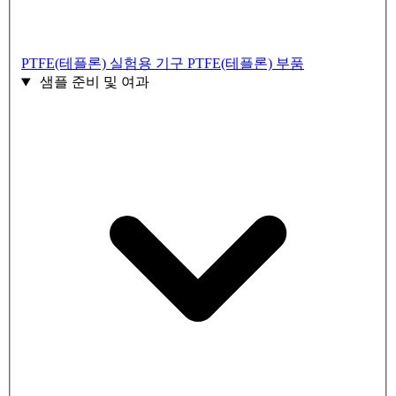
PTFE(테플론) 실험용 기구
PTFE(테플론) 부품
샘플 준비 및 여과