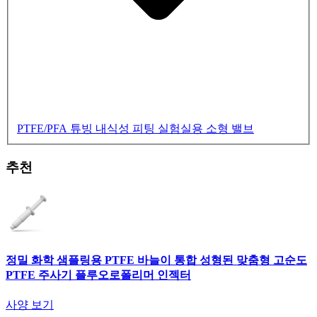
PTFE/PFA 튜빙
내식성 피팅
실험실용 소형 밸브
추천
정밀 화학 샘플링용 PTFE 바늘이 통합 성형된 맞춤형 고순도
PTFE 주사기 플루오로폴리머 인젝터
사양 보기