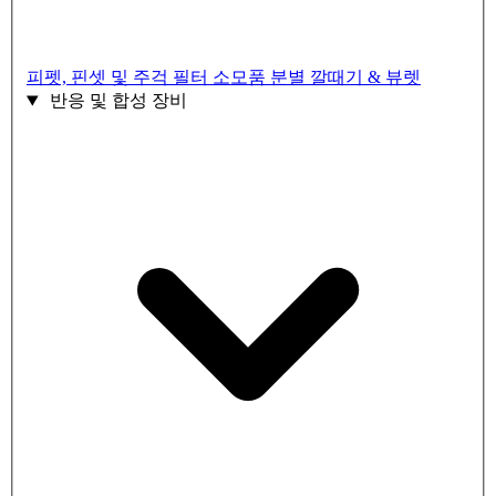
피펫, 핀셋 및 주걱
필터 소모품
분별 깔때기 & 뷰렛
반응 및 합성 장비