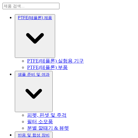
PTFE(테플론) 제품
PTFE(테플론) 실험용 기구
PTFE(테플론) 부품
샘플 준비 및 여과
피펫, 핀셋 및 주걱
필터 소모품
분별 깔때기 & 뷰렛
반응 및 합성 장비