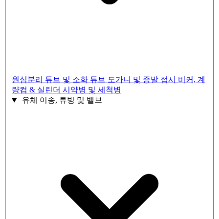
원심분리 튜브 및 소화 튜브
도가니 및 증발 접시
비커, 계
량컵 & 실린더
시약병 및 세척병
유체 이송, 튜빙 및 밸브