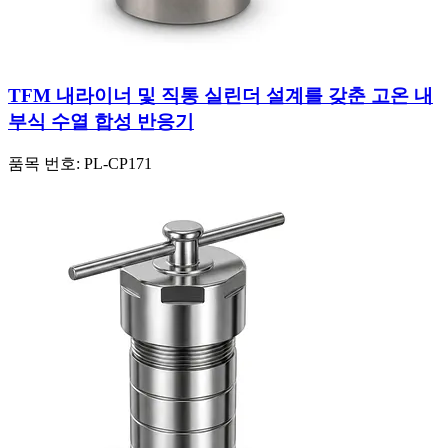
TFM 내라이너 및 직통 실린더 설계를 갖춘 고온 내
부식 수열 합성 반응기
품목 번호:
PL-CP171