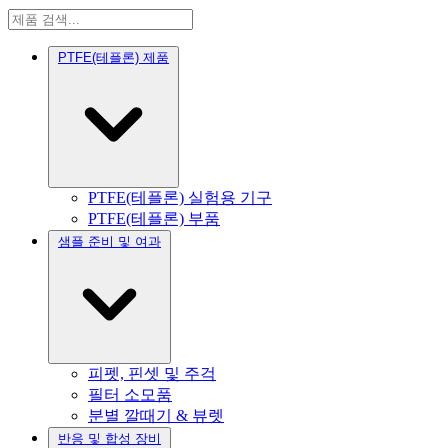
PTFE(테플론) 제품
PTFE(테플론) 실험용 기구
PTFE(테플론) 부품
샘플 준비 및 여과
피펫, 핀셋 및 주걱
필터 소모품
분별 깔때기 & 뷰렛
반응 및 합성 장비