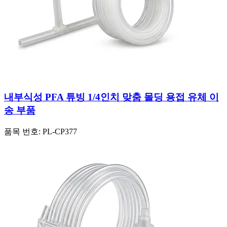
내부식성 PFA 튜빙 1/4인치 맞춤 몰딩 용접 유체 이
송 부품
품목 번호:
PL-CP377