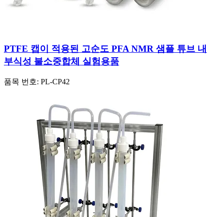
PTFE 캡이 적용된 고순도 PFA NMR 샘플 튜브 내
부식성 불소중합체 실험용품
품목 번호:
PL-CP42