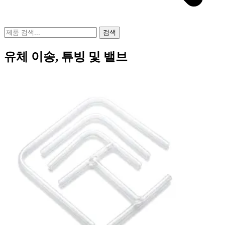
검색
유체 이송, 튜빙 및 밸브