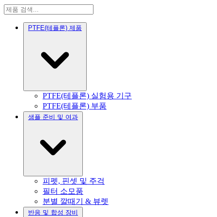
PTFE(테플론) 제품
PTFE(테플론) 실험용 기구
PTFE(테플론) 부품
샘플 준비 및 여과
피펫, 핀셋 및 주걱
필터 소모품
분별 깔때기 & 뷰렛
반응 및 합성 장비