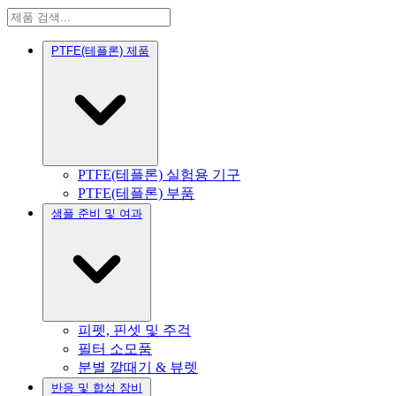
PTFE(테플론) 제품
PTFE(테플론) 실험용 기구
PTFE(테플론) 부품
샘플 준비 및 여과
피펫, 핀셋 및 주걱
필터 소모품
분별 깔때기 & 뷰렛
반응 및 합성 장비