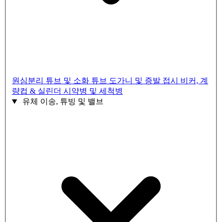
원심분리 튜브 및 소화 튜브
도가니 및 증발 접시
비커, 계
량컵 & 실린더
시약병 및 세척병
유체 이송, 튜빙 및 밸브