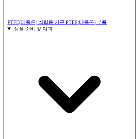
PTFE(테플론) 실험용 기구
PTFE(테플론) 부품
샘플 준비 및 여과