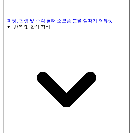
피펫, 핀셋 및 주걱
필터 소모품
분별 깔때기 & 뷰렛
반응 및 합성 장비