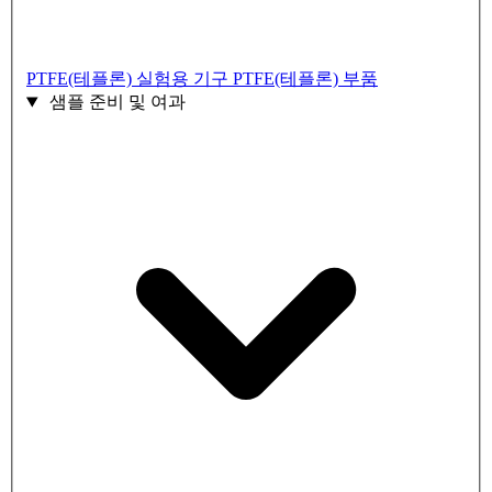
PTFE(테플론) 실험용 기구
PTFE(테플론) 부품
샘플 준비 및 여과