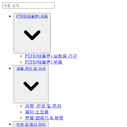
PTFE(테플론) 제품
PTFE(테플론) 실험용 기구
PTFE(테플론) 부품
샘플 준비 및 여과
피펫, 핀셋 및 주걱
필터 소모품
분별 깔때기 & 뷰렛
반응 및 합성 장비