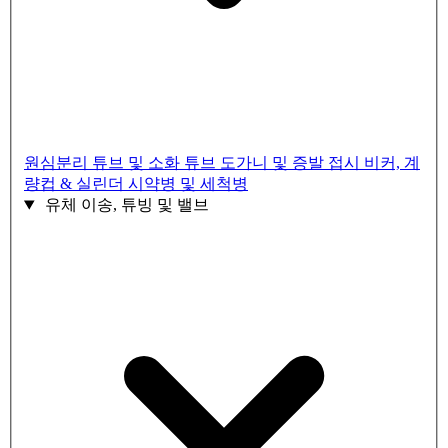
원심분리 튜브 및 소화 튜브
도가니 및 증발 접시
비커, 계
량컵 & 실린더
시약병 및 세척병
유체 이송, 튜빙 및 밸브