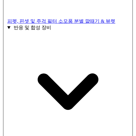
피펫, 핀셋 및 주걱
필터 소모품
분별 깔때기 & 뷰렛
반응 및 합성 장비